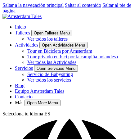
Saltar a la navegación principal
Saltar al contenido
Saltar al pie de
página
Inicio
Talleres
Open Talleres Menu
Ver todos los talleres
Actividades
Open Actividades Menu
Tour en Bicicleta por Amsterdam
Tour privado en bici por la campiña holandesa
Ver todas las Actividades
Servicios
Open Servicios Menu
Servicio de Babysitting
Ver todos los servicios
Blog
Equipo Amsterdam Tales
Contacto
Más
Open More Menu
Selecciona tu idioma
ES